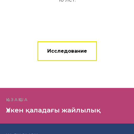
Исследование
ҚАЗАҚША
Үлкен қаладағы жайлылық