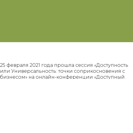
25 февраля 2021 года прошла сессия «Доступность
или Универсальность: точки соприкосновения с
бизнесом» на онлайн-конференции «Доступный
Казахстан».
Главные вопросы встречи:
- Что не так с существующими стандартами
доступности?
- Когда доступность не означает универсальность?
- Какие уроки других городов мы должны учесть?
- Как хороший дизайн помогает создать среду,
доступную для всех?