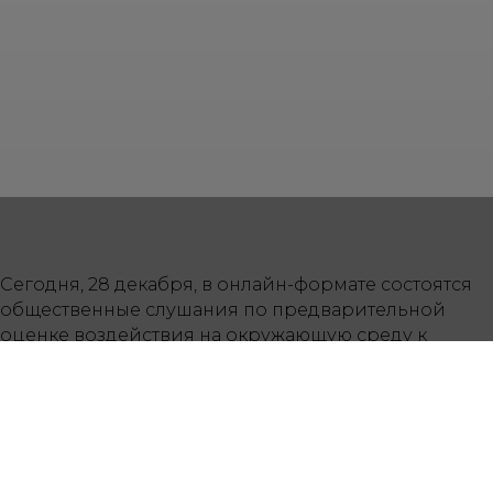
Сегодня, 28 декабря, в онлайн-формате состоятся
общественные слушания по предварительной
оценке воздействия на окружающую среду к
проекту «Корректировка генерального плана
города Алматы».
Urban Forum Kazakhstan с начала 2020 года
добивался от городских властей открытости
процесса разработки корректировок