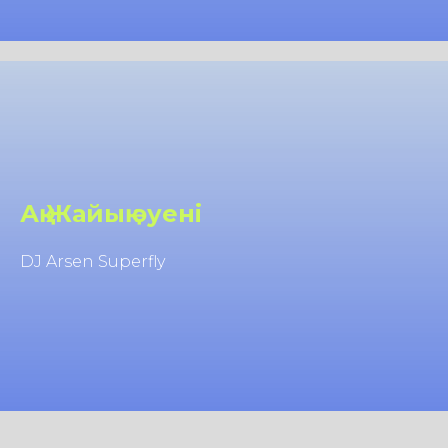
Ақ Жайық әуені
DJ Arsen Superfly