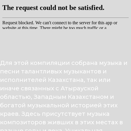
Для этой компиляции собрана музыка и
песни талантливых музыкантов и
исполнителей Казахстана, так или
иначе связанных с Атырауской
областью, Западным Казахстаном и
богатой музыкальной историей этих
краев. Здесь присутствует музыка
композиторов живших в этих местах в
разные годы и века. Уникальная