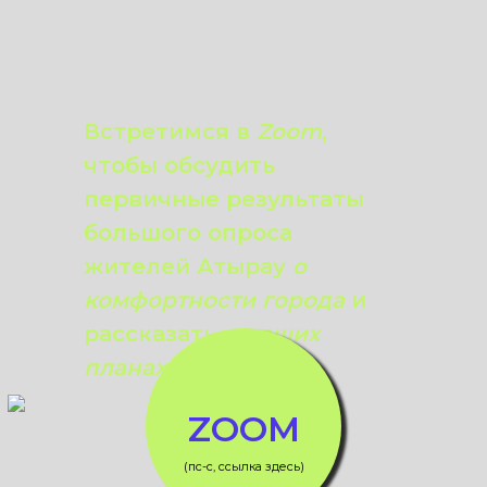
Встретимся в
Zoom
,
чтобы обсудить
первичные результаты
большого опроса
жителей Атырау
о
комфортности города
и
рассказать
о наших
планах
.
ZOOM
(пс-с, ссылка здесь)